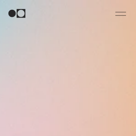
O
p
e
n
M
e
n
u